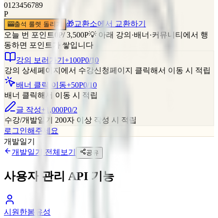
0
1
2
3
4
5
6
7
8
9
P
🎁
교환소에서 교환하기
🎰
출석 룰렛 돌리기
오늘 번 포인트
0
P
/
3,500
P
💡 아래 강의·배너·커뮤니티에서 행
동하면 포인트가 쌓입니다
강의 보러가기
+100P
0
/
10
강의 상세페이지에서 수강신청페이지 클릭해서 이동 시 적립
배너 클릭 이동
+50P
0
/
10
배너 클릭해서 이동 시 적립
글 작성
+1,000P
0
/
2
수강/개발일기 200자 이상 작성 시 적립
로그인해주세요
개발일기
개발일기
전체보기
공유
사용자 관리 API 기능
시원한봄유성