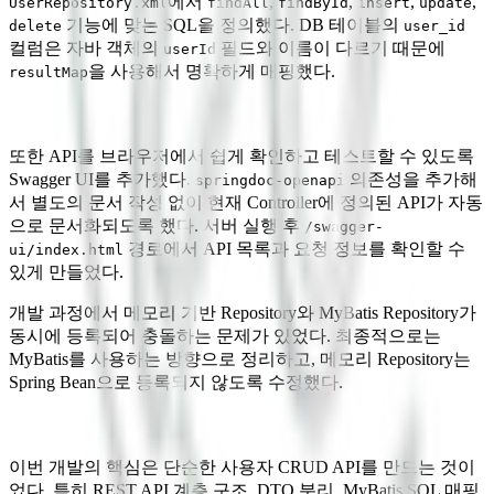
에서
,
,
,
,
UserRepository.xml
findAll
findById
insert
update
기능에 맞는 SQL을 정의했다. DB 테이블의
delete
user_id
컬럼은 자바 객체의
필드와 이름이 다르기 때문에
userId
을 사용해서 명확하게 매핑했다.
resultMap
또한 API를 브라우저에서 쉽게 확인하고 테스트할 수 있도록
Swagger UI를 추가했다.
의존성을 추가해
springdoc-openapi
서 별도의 문서 작성 없이 현재 Controller에 정의된 API가 자동
으로 문서화되도록 했다. 서버 실행 후
/swagger-
경로에서 API 목록과 요청 정보를 확인할 수
ui/index.html
있게 만들었다.
개발 과정에서 메모리 기반 Repository와 MyBatis Repository가
동시에 등록되어 충돌하는 문제가 있었다. 최종적으로는
MyBatis를 사용하는 방향으로 정리하고, 메모리 Repository는
Spring Bean으로 등록되지 않도록 수정했다.
이번 개발의 핵심은 단순한 사용자 CRUD API를 만드는 것이
었다. 특히 REST API 계층 구조, DTO 분리, MyBatis SQL 매핑,