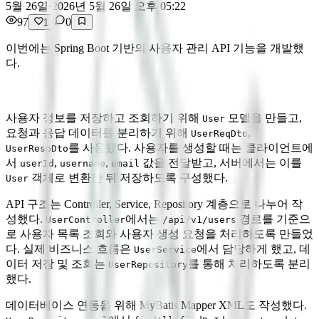
5월 26일
·
2026년 5월 26일 오후 05:22
97
0
1
이번에는 Spring Boot 기반의 사용자 관리 API 기능을 개발했
다.
사용자 정보를 저장하고 조회하기 위해
모델을 만들고,
User
요청과 응답 데이터를 분리하기 위해
,
UserReqDto
를 사용했다. 사용자를 생성할 때는 클라이언트에
UserRespDto
서
,
,
값을 전달받고, 서버에서는 이를
userId
username
email
객체로 변환한 뒤 저장하도록 구성했다.
User
API 구조는 Controller, Service, Repository 계층으로 나누어 작
성했다.
에서는
경로를 기준으
UserController
/api/v1/users
로 사용자 목록 조회와 사용자 생성 요청을 처리하도록 만들었
다. 실제 비즈니스 흐름은
에서 담당하게 했고, 데
UserService
이터 저장 및 조회는
를 통해 처리하도록 분리
UserRepository
했다.
데이터베이스 연동을 위해 MyBatis Mapper XML도 작성했다.