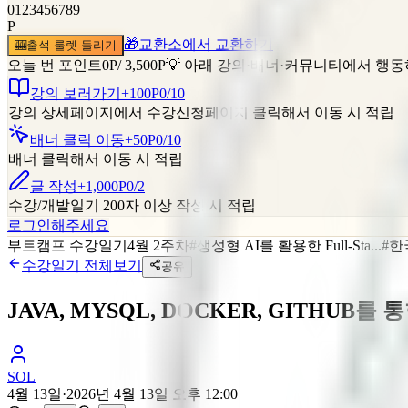
0
1
2
3
4
5
6
7
8
9
P
🎁
교환소에서 교환하기
🎰
출석 룰렛 돌리기
오늘 번 포인트
0
P
/
3,500
P
💡 아래 강의·배너·커뮤니티에서 행
강의 보러가기
+100P
0
/
10
강의 상세페이지에서 수강신청페이지 클릭해서 이동 시 적립
배너 클릭 이동
+50P
0
/
10
배너 클릭해서 이동 시 적립
글 작성
+1,000P
0
/
2
수강/개발일기 200자 이상 작성 시 적립
로그인해주세요
부트캠프 수강일기
4월 2주차
#
생성형 AI를 활용한 Full-Sta...
#
한
수강일기
전체보기
공유
JAVA, MYSQL, DOCKER, GITHUB를
SOL
4월 13일
·
2026년 4월 13일 오후 12:00