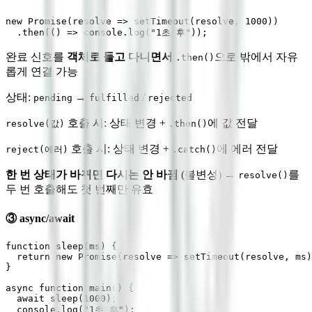
new Promise(resolve => setTimeout(resolve, 1000))

완료 신호를
객체로 들고 다니면서
으로 밖에서 자유
.then()
롭게 연결 가능
상태:
→
/
pending
fulfilled
rejected
호출 시: 상태 변경 +
에 값 전달
resolve(값)
.then()
호출 시: 상태 변경 +
에 에러 전달
reject(에러)
.catch()
한 번 상태가 바뀌면 다시는 안 바뀜
(불변성) →
를
resolve()
두 번 호출해도 첫 번째만 유효
③ async/await
function sleep(ms) {

  return new Promise(resolve => setTimeout(resolve, ms)
}

async function main() {

  await sleep(1000);

  console.log("1초 후");
