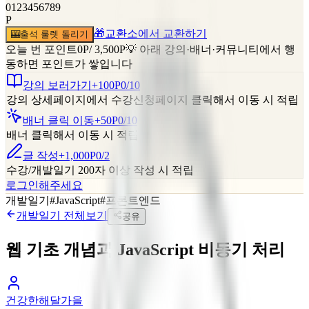
0
1
2
3
4
5
6
7
8
9
P
🎁
교환소에서 교환하기
🎰
출석 룰렛 돌리기
오늘 번 포인트
0
P
/
3,500
P
💡 아래 강의·배너·커뮤니티에서 행
동하면 포인트가 쌓입니다
강의 보러가기
+100P
0
/
10
강의 상세페이지에서 수강신청페이지 클릭해서 이동 시 적립
배너 클릭 이동
+50P
0
/
10
배너 클릭해서 이동 시 적립
글 작성
+1,000P
0
/
2
수강/개발일기 200자 이상 작성 시 적립
로그인해주세요
개발일기
#
JavaScript
#
프론트엔드
개발일기
전체보기
공유
웹 기초 개념과 JavaScript 비동기 처리
건강한해달가을