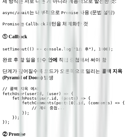
세 방식은 서로 다른 게 아니라 계층적으로 발전한 것:
는 내부적으로
사용 (문법 설탕)
async/await
Promise
는
패턴을 체계화한 것
Promise
Callback
① Callback
완료 후 할 일을 함수
안에
직접 중첩해서 써야 함
단계가 깊어질수록 코드가 오른쪽으로 밀리는
콜백 지옥
(Pyramid of Doom)
발생
// 콜백 지옥 예시

fetchUser(userId, (user) => {

    fetchPosts(user.id, (posts) => {

        fetchComments(posts[0].id, (comments) => {

            // 계속 중첩...

        });

    });

② Promise