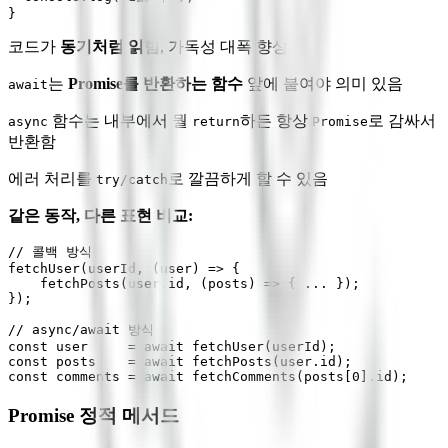
코드가
동기처럼 읽힘
, 가독성 대폭 향상
는
Promise를 반환하는 함수
앞에 붙여야 의미 있음
await
함수는 내부에서 뭘
하든 항상
로 감싸서
async
return
Promise
반환함
에러 처리를
로 깔끔하게 할 수 있음
try/catch
같은 동작, 다른 표현 비교:
// 콜백 방식

fetchUser(userId, (user) => {

    fetchPosts(user.id, (posts) => { ... });

});

// async/await 방식

const user     = await fetchUser(userId);

const posts    = await fetchPosts(user.id);

Promise 정적 메서드